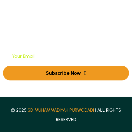
Newsletter
Tuliskan Alamat Email Anda Untuk Mendapatkan
Newsletter Kami
© 2025
SD MUHAMMADIYAH PURWODADI
I ALL RIGHTS
RESERVED